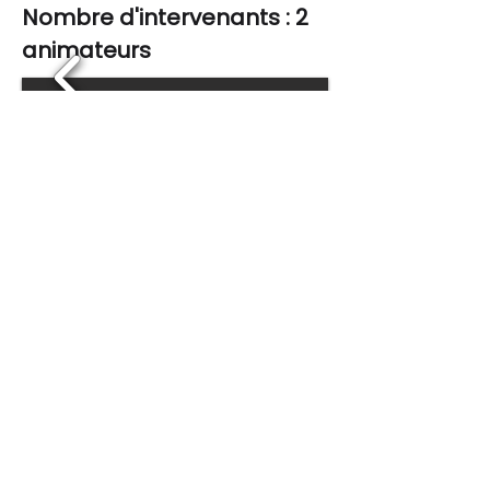
Nombre d'intervenants : 2
animateurs
1/13
Mon Séminaire à Amnéville
Team Buildings
Animations
Hôtels
Restaurants
Intervenants et coachs